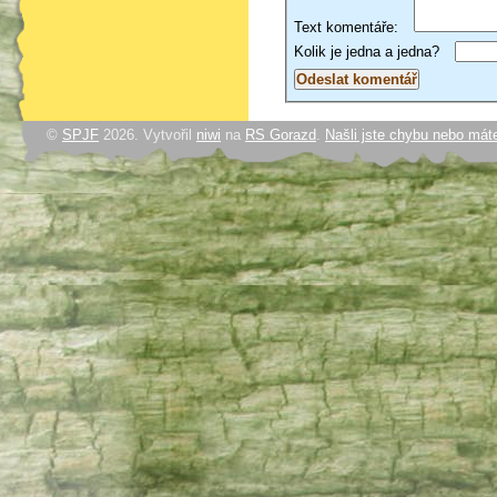
Text komentáře:
Kolik je jedna a jedna?
©
SPJF
2026. Vytvořil
niwi
na
RS Gorazd
.
Našli jste chybu nebo mát