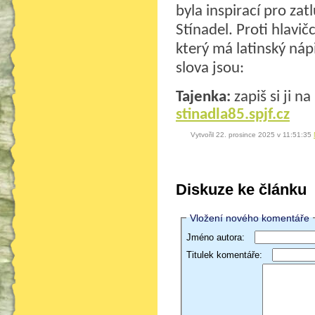
byla inspirací pro zat
Stínadel. Proti hlavi
který má latinský ná
slova jsou:
Tajenka:
zapiš si ji na
stinadla85.spjf.cz
Vytvořil 22. prosince 2025 v 11:51:35
Diskuze ke článku
Vložení nového komentáře
Jméno autora:
Titulek komentáře: