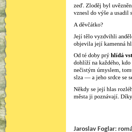
zeď. Zloděj byl uvězněn
vznesl do výše a usadil
A děvčátko?
Její tělo vyzdvihli andě
objevila její kamenná h
Od té doby prý
hlídá vs
dohlíží na každého, kdo
nečistým úmyslem, tomu
slza — a jeho srdce se se
Někdy se její hlas rozlé
města ji poznávají. Díky 
Jaroslav Foglar: ro