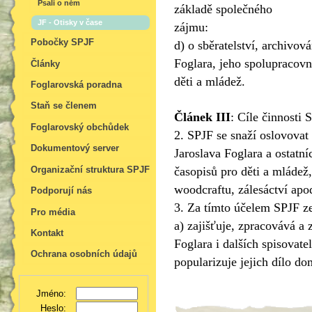
Psali o něm
základě společného
JF - Otisky v čase
zájmu:
Pobočky SPJF
d) o sběratelství, archivov
Foglara, jeho spolupracovní
Články
děti a mládež.
Foglarovská poradna
Staň se členem
Článek III
:
Cíle činnosti 
Foglarovský obchůdek
2. SPJF se snaží oslovovat č
Dokumentový server
Jaroslava Foglara a ostatní
časopisů pro děti a mláde
Organizační struktura SPJF
woodcraftu, zálesáctví apo
Podporují nás
3. Za tímto účelem SPJF z
Pro média
a) zajišťuje, zpracovává a 
Kontakt
Foglara i dalších spisovate
Ochrana osobních údajů
popularizuje jejich dílo do
Jméno:
Heslo: