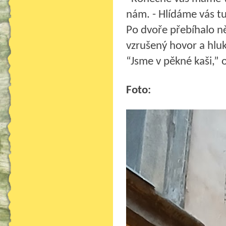
nám. - Hlídáme vás tu
Po dvoře přebíhalo něk
vzrušený hovor a hluk
“Jsme v pěkné kaši,” 
Foto: