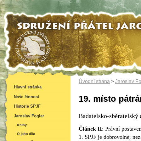
Úvodní strana
>
Jaroslav Fo
Hlavní stránka
19. místo pátrá
Naše činnost
Historie SPJF
Badatelsko-sběratelský o
Jaroslav Foglar
Knihy
Článek II
:
Právní postave
O jeho díle
1. SPJF je dobrovolné, nez