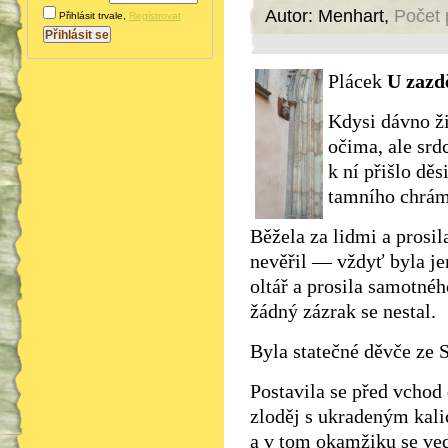
Autor: Menhart,
Počet 
Přihlásit trvale
,
Registrovat
Plácek
U zazd
Kdysi dávno ži
očima, ale srd
k ní přišlo děs
tamního chrá
Běžela za lidmi a prosila
nevěřil — vždyť byla jen
oltář a prosila samotné
žádný zázrak se nestal.
Byla statečné děvče ze S
Postavila se před vchod
zloděj s ukradeným kali
a v tom okamžiku se ve