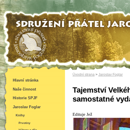
Úvodní strana
>
Jaroslav Foglar
Hlavní stránka
Tajemství Velké
Naše činnost
samostatné vyd
Historie SPJF
Jaroslav Foglar
Edituje Jež
Knihy
Prvotiny
Výbory z díla