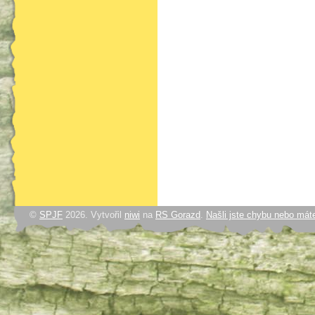
©
SPJF
2026. Vytvořil
niwi
na
RS Gorazd
.
Našli jste chybu nebo mát