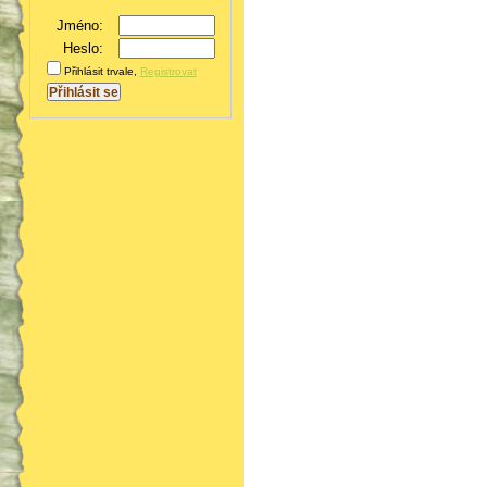
Jméno:
Heslo:
Přihlásit trvale
,
Registrovat