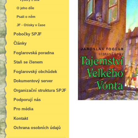
O jeho díle
Psali o něm
JF - Otisky v čase
Pobočky SPJF
Články
Foglarovská poradna
Staň se členem
Foglarovský obchůdek
Dokumentový server
Organizační struktura SPJF
Podporují nás
Pro média
Kontakt
Ochrana osobních údajů