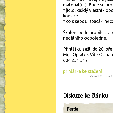
materiálů...). Bude se pr
* jídlo: každý vlastní - ob
konvice
* co s sebou: spacák, něco
Školení bude probíhat v 
nedělního odpoledne.
Přihlášku zašli do 20. bř
Mgr. Oplatek Vít - Otmar
604 251 512
přihláška ke stažení
Vytvořil 23. ledna 
Diskuze ke článku
Ferda