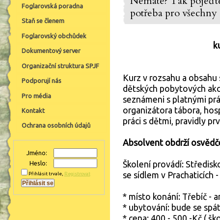
Nemáte? Tak pojeďte
Foglarovská poradna
potřeba pro všechny o
Staň se členem
Foglarovský obchůdek
k
Dokumentový server
Organizační struktura SPJF
Kurz v rozsahu a obsah
Podporují nás
dětských pobytových akcí
Pro média
seznámeni s platnými prá
organizátora tábora, hos
Kontakt
práci s dětmi, pravidly p
Ochrana osobních údajů
Absolvent obdrží osvědčen
Jméno:
Školení provádí: Středis
Heslo:
se sídlem v Prachaticích 
Přihlásit trvale
,
Registrovat
* místo konání: Třebíč -
* ubytování: bude se spá
* cena: 400 - 500,-Kč ( šk