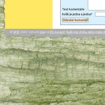
Text komentáře:
Kolik je jedna a jedna?
©
SPJF
2026. Vytvořil
niwi
na
RS Gorazd
.
Našli jste chybu nebo máte 