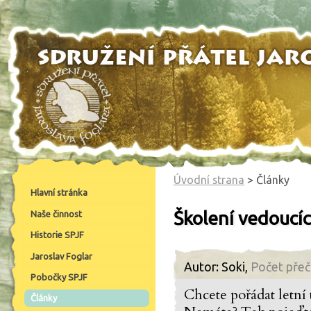
Úvodní strana
> Články
Hlavní stránka
Školení vedoucí
Naše činnost
Historie SPJF
Jaroslav Foglar
Autor: Soki,
Počet přeč
Pobočky SPJF
Chcete pořádat letní
Články