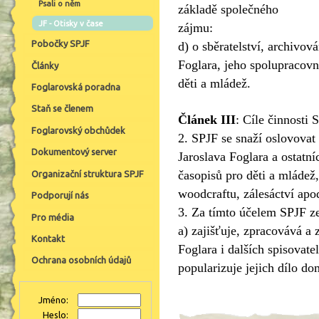
Psali o něm
základě společného
JF - Otisky v čase
zájmu:
Pobočky SPJF
d) o sběratelství, archivov
Foglara, jeho spolupracovní
Články
děti a mládež.
Foglarovská poradna
Staň se členem
Článek III
:
Cíle činnosti 
Foglarovský obchůdek
2. SPJF se snaží oslovovat č
Dokumentový server
Jaroslava Foglara a ostatní
časopisů pro děti a mláde
Organizační struktura SPJF
woodcraftu, zálesáctví apo
Podporují nás
3. Za tímto účelem SPJF z
Pro média
a) zajišťuje, zpracovává a 
Kontakt
Foglara i dalších spisovate
Ochrana osobních údajů
popularizuje jejich dílo do
Jméno:
Heslo: