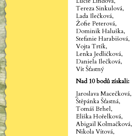
Lucie Lindová,
Tereza Sinkulová,
Lada Ilečková,
Žofie Peterová,
Dominik Haluška,
Stefanie Harabišová,
Vojta Trtík,
Lenka Jedličková,
Daniela Ilečková,
Vít Šťastný
Nad 10 bodů získali:
Jaroslava Macečková,
Štěpánka Šťastná,
Tomáš Brhel,
Eliška Hořelková,
Abigail Kolmačková,
Nikola Vítová,