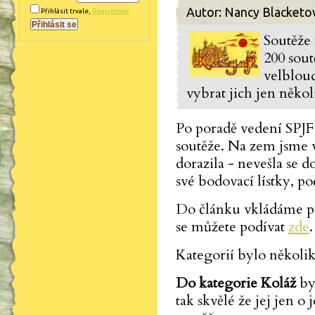
Autor: Nancy Blacketo
Přihlásit trvale
,
Registrovat
Soutěže 
200 sout
velblou
vybrat jich jen něko
Po poradě vedení SPJF
soutěže. Na zem jsme v
dorazila - nevešla se d
své bodovací lístky, poč
Do článku vkládáme po
se můžete podívat
zde
Kategorií bylo někol
Do kategorie Koláž
by
tak skvělé že jej jen o