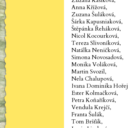
Zuzana Kasíková,
Anna Křížová,
Zuzana Šuláková,
Šárka Kapusniaková,
Štěpánka Řeháková,
Nicol Kocourková,
Tereza Slivoníková,
Natálka Neničková,
Simona Novosadová,
Monika Voláková,
Martin Svozil,
Nela Chalupová,
Ivana Dominika Hořej
Ester Kolmačková,
Petra Koňaříková,
Vendula Krejčí,
Franta Šulák,
Tom Bršťák,