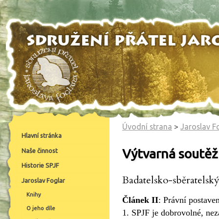
Úvodní strana
>
Jaroslav F
Hlavní stránka
Výtvarná soutěž
Naše činnost
Historie SPJF
Badatelsko-sběratelský
Jaroslav Foglar
Knihy
Článek II
:
Právní postave
O jeho díle
1. SPJF je dobrovolné, nez