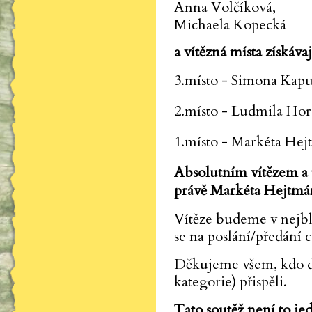
Anna Volčíková,
Michaela Kopecká
a vítězná místa získávaj
3.místo - Simona Kap
2.místo - Ludmila Ho
1.místo - Markéta He
Absolutním vítězem a 
právě Markéta Hejtmá
Vítěze budeme v nejbl
se na poslání/předání 
Děkujeme všem, kdo do
kategorie) přispěli.
Tato soutěž není to jed