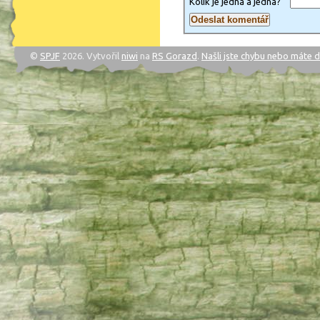
Kolik je jedna a jedna?
©
SPJF
2026. Vytvořil
niwi
na
RS Gorazd
.
Našli jste chybu nebo máte 