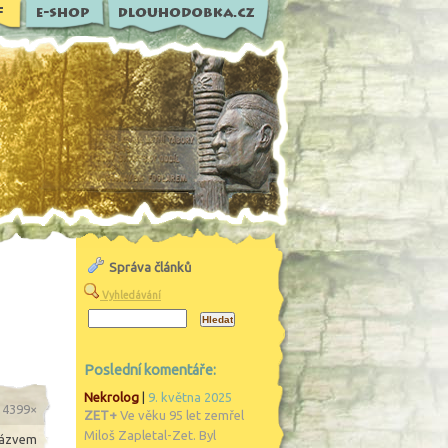
Správa článků
Vyhledávání
Poslední komentáře:
Nekrolog
|
9. května 2025
o 4399×
ZET+
Ve věku 95 let zemřel
Miloš Zapletal-Zet. Byl
 názvem