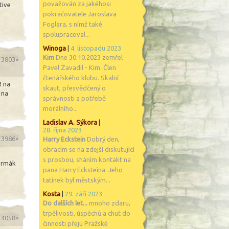
považován za jakéhosi
tive
pokračovatele Jaroslava
Foglara, s nímž také
spolupracoval...
Winoga
|
4. listopadu 2023
Kim
Dne 30.10.2023 zemřel
o 3803×
Pavel Zavadil - Kim. Člen
čtenářského klubu. Skalní
R na
skaut, přesvědčený o
 na
správnosti a potřebě
morálního...
Ladislav A. Sýkora
|
28. října 2023
o 3986×
Harry Eckstein
Dobrý den,
obracím se na zdejší diskutující
s prosbou, sháním kontakt na
Čermák
pana Harry Ecksteina. Jeho
tatínek byl městským...
Kosta
|
29. září 2023
Do dalších let...
mnoho zdaru,
trpělivosti, úspěchů a chuť do
o 4058×
činnosti přeju Pražské