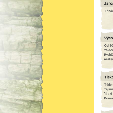
Jaro
Třinác
Výst
Od 10
zhléd
Rychlý
nástěn
Tisk
Týden
zajím
"Bozi 
Komiks