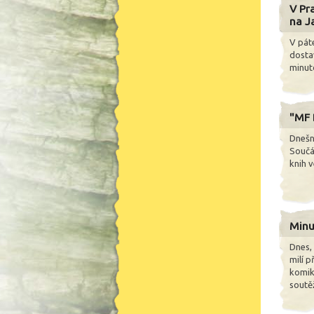
V Pr
na J
V pát
dosta
minuto
"MF 
Dnešní
Součás
knih v
Minut
Dnes, 
milí p
komik
soutě