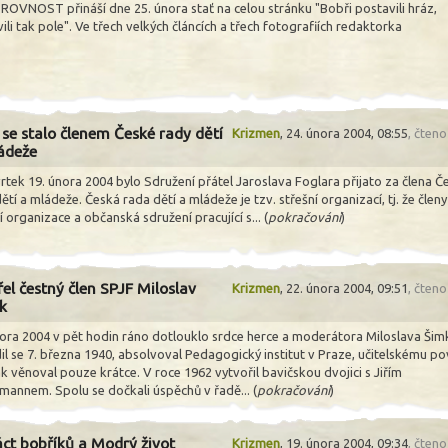
 ROVNOST přináší dne 25. února stať na celou stránku "Bobři postavili hráz,
ili tak pole". Ve třech velkých článcích a třech fotografiích redaktorka
 se stalo členem České rady dětí
Krizmen
,
24. února 2004, 08:55
, čten
ádeže
rtek 19. února 2004 bylo Sdružení přátel Jaroslava Foglara přijato za člena Č
ětí a mládeže. Česká rada dětí a mládeže je tzv. střešní organizací, tj. že členy
í organizace a občanská sdružení pracující s... (
pokračování
)
el čestný člen SPJF Miloslav
Krizmen
,
22. února 2004, 09:51
, čten
k
nora 2004 v pět hodin ráno dotlouklo srdce herce a moderátora Miloslava Šim
il se 7. března 1940, absolvoval Pedagogický institut v Praze, učitelskému po
k věnoval pouze krátce. V roce 1962 vytvořil bavičskou dvojici s Jiřím
mannem. Spolu se dočkali úspěchů v řadě... (
pokračování
)
áct bobříků a Modrý život
Krizmen
,
19. února 2004, 09:34
, čten