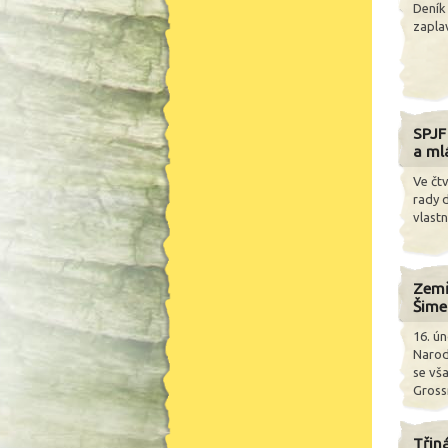
Deník
zaplav
SPJF
a ml
Ve čtv
rady d
vlastn
Zemř
Šime
16. ú
Narod
se vša
Gross
Třin