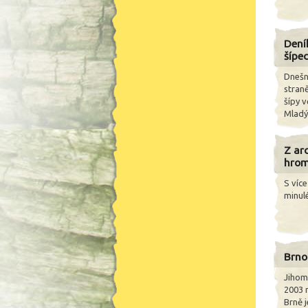
Dení
šípe
Dnešn
straně
šípy 
Mladý 
Z arc
hrom
S víc
minul
Brno
Jihom
2003 
Brně j