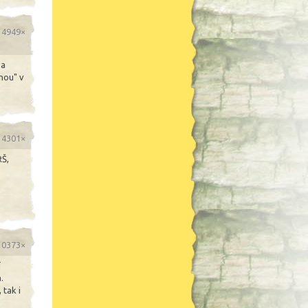
o 4949×
va
nou" v
o 4301×
RŠ,
 10373×
í
.
 tak i