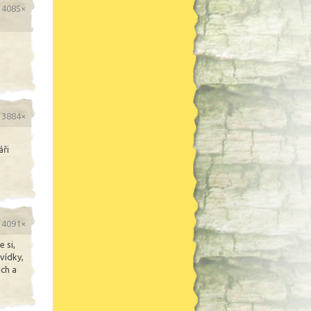
o 4085×
o 3884×
áři
o 4091×
 si,
vídky,
ách a