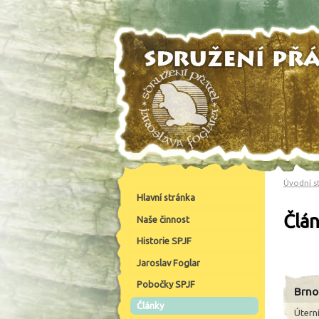
Úvodní s
Hlavní stránka
Člá
Naše činnost
Historie SPJF
Jaroslav Foglar
Pobočky SPJF
Brno
Články
Útern