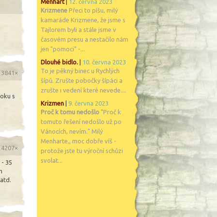
Menhart
|
12. června 2023
Krizmene
Přeci to píšu, milý
kamaráde Krizmene, že jsme s
Tajlorem byli a stále jsme v
časovém presu a nestačilo nám
jen "pomoci" -...
Dlouhé bidlo.
|
10. června 2023
To je pěkný binec u Rychlých
o 3841×
šípů. Zrušte pobočky šípáci a
zrušte i vedení které nevede....
Roku s
Krizmen
|
9. června 2023
Proč k tomu nedošlo
"Proč k
tomuto řešení nedošlo už po
Vánocích, nevím." Milý
Menharte,, moc dobře víš -
o 4207×
protože jste tu výroční schůzi
svolat...
 - 35
m
 atd.