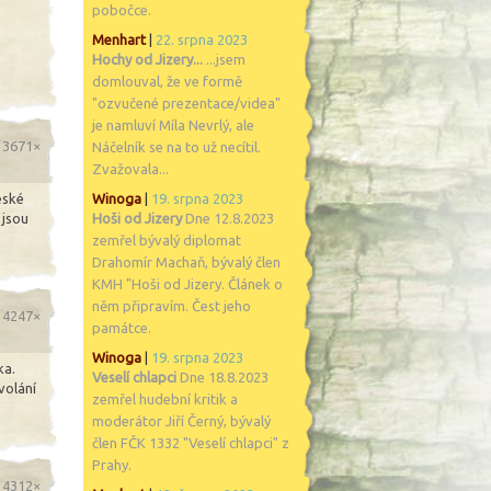
pobočce.
Menhart
|
22. srpna 2023
Hochy od Jizery...
...jsem
domlouval, že ve formě
"ozvučené prezentace/videa"
je namluví Míla Nevrlý, ale
o 3671×
Náčelník se na to už necítil.
Zvažovala...
eské
Winoga
|
19. srpna 2023
 jsou
Hoši od Jizery
Dne 12.8.2023
zemřel bývalý diplomat
Drahomír Machaň, bývalý člen
KMH "Hoši od Jizery. Článek o
něm připravím. Čest jeho
o 4247×
památce.
Winoga
|
19. srpna 2023
ka.
Veselí chlapci
Dne 18.8.2023
volání
zemřel hudební kritik a
moderátor Jiří Černý, bývalý
člen FČK 1332 "Veselí chlapci" z
Prahy.
o 4312×