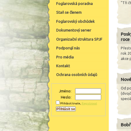
"Tři č
Foglarovská poradna
Staň se členem
Foglarovský obchůdek
Dokumentový server
Posk
roce
Organizační struktura SPJF
Přest
Podporují nás
rok 2
Pro média
akce 
Kontakt
Ochrana osobních údajů
Nové
Od po
Jméno:
(dvojč
Heslo:
speci
Přihlásit trvale
,
Registrovat
Bobři