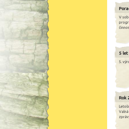
Pora
V sob
progr
činnos
5 let
5. výr
Rok 
Letoš
Valná
zprávy