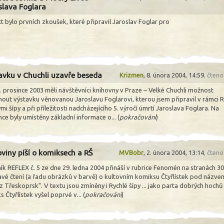
slava Foglara
t bylo prvních zkoušek, které připravil Jaroslav Foglar pro
avku v Chuchli uzavře beseda
Krizmen
,
8. února 2004, 14:59
, čten
. prosince 2003 měli návštěvníci knihovny v Praze – Velké Chuchli možnost
nout výstavku věnovanou Jaroslavu Foglarovi, kterou jsem připravil v rámci 
mi šípy a při příležitosti nadcházejícího 5. výročí úmrtí Jaroslava Foglara. Na
ce byly umístěny základní informace o... (
pokračování
)
oviny píší o komiksech a RŠ
MVBobr
,
2. února 2004, 13:14
, čten
ík REFLEX č. 5 ze dne 29. ledna 2004 přináší v rubrice Fenomén na stranách 30
avé čtení (a řadu obrázků v barvě) o kultovním komiksu Čtyřlístek pod názve
z Třeskoprsk". V textu jsou zmíněny i Rychlé šípy ... jako parta dobrých hochů
 Čtyřlístek vyšel poprvé v... (
pokračování
)