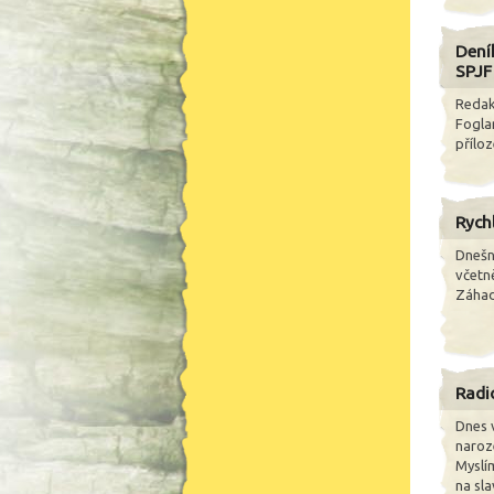
Dení
SPJF
Redak
Fogla
příloz
Rych
Dnešní
včetn
Záhad
Radi
Dnes 
naroz
Myslím
na sla