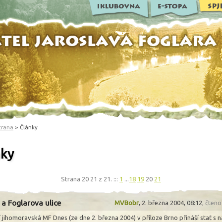
trana
> Články
nky
Strana 20 21 z 21. :::
1
...
18
19
20
21
 a Foglarova ulice
MVBobr
,
2. března 2004, 08:12
, čten
í jihomoravská MF Dnes (ze dne 2. března 2004) v příloze Brno přináší stať s