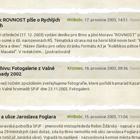
k ROVNOST píše o Rychlých
MVBobr
,
17. prosince 2003, 14:51
, čten
ch
í středeční (17. 12. 2003) vydání deníku pro Brno a jižní Moravu "ROVNOST" p
 osmé o 65. narozeninách RŠ. Tématická strana má na horní liště novin text: "
včera a dnes". Název článku pro celou stránku formátu A3 je "Kolébkou pětice 
hlasatel". V redakčním... (
pokračování
)
hivu: Fotogalerie z Valné
Krizmen
,
16. prosince 2003, 09:36
, čten
ady 2002
e než ročním zpožděním zveřejňujeme fotografie, které pořídil kamarád Kazan
é Valné hromadě SPJF dne 23.11.2002. Fotogalerii
 a ulice Jaroslava Foglara
MVBobr
,
15. prosince 2003, 11:04
, čten
oravská pobočka SPJF - jmenovitě místopřededa Robin Žďárský - napsal v zá
na 29 městských částí dotaz, zda by Brno nemohlo mít ulici Jaroslava Foglara 
e totiž již Junácká ulice). Vypadá to nadějně - názvoslovná komise města Brna