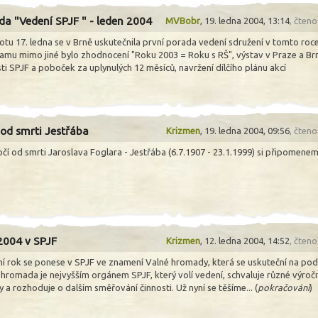
da "Vedení SPJF " - leden 2004
MVBobr
,
19. ledna 2004, 13:14
, čten
otu 17. ledna se v Brně uskutečnila první porada vedení sdružení v tomto roc
amu mimo jiné bylo zhodnocení "Roku 2003 = Roku s RŠ", výstav v Praze a Br
ti SPJF a poboček za uplynulých 12 měsíců, navržení dílčího plánu akcí
 od smrti Jestřába
Krizmen
,
19. ledna 2004, 09:56
, čten
očí od smrti Jaroslava Foglara - Jestřába (6.7.1907 - 23.1.1999) si připomene
2004 v SPJF
Krizmen
,
12. ledna 2004, 14:52
, čten
ní rok se ponese v SPJF ve znamení Valné hromady, která se uskuteční na pod
 hromada je nejvyšším orgánem SPJF, který volí vedení, schvaluje různé výroč
 a rozhoduje o dalším směřování činnosti. Už nyní se těšíme... (
pokračování
)