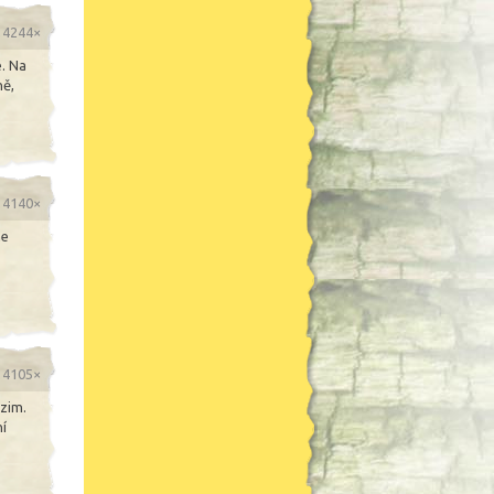
o 4244×
e. Na
ně,
o 4140×
me
o 4105×
zim.
ní