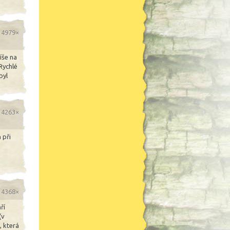
o 4979×
íše na
Rychlé
byl
o 4263×
 při
o 4368×
ří
(v
, která