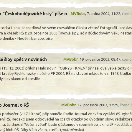
k "Českobudějovické listy" píše o
MVBobr
,
7. ledna 2004, 11:22
, čten
torka Hana Hosnedlová ve svém rozsáhlém článku včetně fotografií Jarosla
ra a kreseb RŠ z 20. prosince 2003 "Rychlé šípy, ač v důchodovém věku nestár
e deníku - Nedělní kanape: píše,
lé šípy opět v novinách
MVBobr
,
19. prosince 2003, 08:47
, čten
 (19. 12. 2003) příloha Haló novin: "OBRYS - KMEN" přináší dva velké texty o 
ě kresby Rychlonožky, našeho PF 2004, RŠ na stavbě mládeže v r. 1948, titulku
y hlavolamu od kreslíře
o Journal o RŠ
MVBobr
,
17. prosince 2003, 17:29
, čteno
v podvečer (v 17:10 hod) připomnělo Radio Journal ve svém vysílání 65. výroč
ení RŠ. Redakci jsem odpověděl na cca tři otázky po úvodním slovu redaktora
 si, že dnešní "Večer světel" bude důstojnou vzpomínkou jak na JF - Jestřába,
vný klub RŠ. Díky Vám všem, kteří... (
pokračování
)