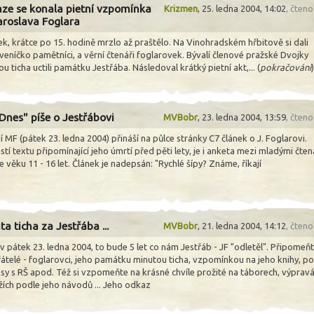
aze se konala pietní vzpomínka
Krizmen
,
25. ledna 2004, 14:02
, čten
aroslava Foglara
ek, krátce po 15. hodině mrzlo až praštělo. Na Vinohradském hřbitově si dali
veníčko pamětníci, a věrní čtenáři foglarovek. Bývalí členové pražské Dvojky
u ticha uctili památku Jestřába. Následoval krátký pietní akt,... (
pokračování
)
Dnes" píše o Jestřábovi
MVBobr
,
23. ledna 2004, 13:59
, čten
 MF (pátek 23. ledna 2004) přináší na půlce stránky C7 článek o J. Foglarovi.
tí textu připomínající jeho úmrtí před pěti lety, je i anketa mezi mladými čten
e věku 11 - 16 let. Článek je nadepsán: "Rychlé šípy? Známe, říkají
a ticha za Jestřába ...
MVBobr
,
21. ledna 2004, 14:12
, čten
v pátek 23. ledna 2004, to bude 5 let co nám Jestřáb - JF "odletěl". Připomeňte
řátelé - foglarovci, jeho památku minutou ticha, vzpomínkou na jeho knihy, po
sy s RŠ apod. Též si vzpomeňte na krásné chvíle prožité na táborech, výprav
žích podle jeho návodů ... Jeho odkaz