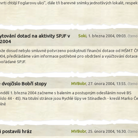
tvrti chtějí Foglarovu ulici", dále tři barevné snímky jednotlivých lokalit, respek
ytování dotací na aktivity SPJF v
Soki
,
1. března 2004, 09:03
, čten
 2004
ože dosud nebylo smluvně potvrzeno poskytnutí finanční dotace od MŠMT Č
004, předkládáme vám informace potřebné pro obdržení a vyúčtování dotace
pořádané SPJF.
 dvojčíslo Bobří stopy
MVBobr
,
27. února 2004, 13:55
, čten
ndělí 1. března 2004 začneme s balením a postupným odesíláním nové BS
íslo 44 - 45). Na titulní stránce jsou Rychlé šípy ve Stínadlech - kreslil Marko 
álně
 postavili hráz
MVBobr
,
25. února 2004, 16:30
, čten